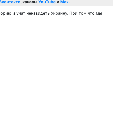
Вконтакте
, каналы
YouTube
и
Max
.
торию и учат ненавидеть Украину. При том что мы