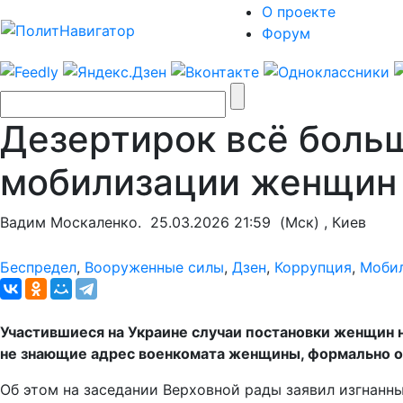
О проекте
Форум
Дезертирок всё больш
мобилизации женщин
Вадим Москаленко.
25.03.2026 21:59
(Мск) , Киев
Беспредел
,
Вооруженные силы
,
Дзен
,
Коррупция
,
Моби
Участившиеся на Украине случаи постановки женщин н
не знающие адрес военкомата женщины, формально о
Об этом на заседании Верховной рады заявил изгнанн