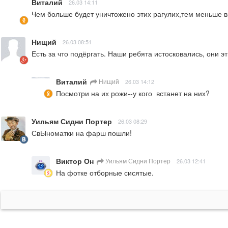
Виталий
26.03 14:11
Чем больше будет уничтожено этих рагулих,тем меньше в
Нищий
26.03 08:51
Есть за что подёргать. Наши ребята истосковались, они э
Виталий
Нищий
26.03 14:12
Посмотри на их рожи--у кого  встанет на них?
Уильям Сидни Портер
26.03 08:29
СвЫноматки на фарш пошли!
Виктор Он
Уильям Сидни Портер
26.03 12:41
На фотке отборные сисятые.