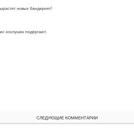
ырастит новых бандернят!
тих хохлушек подёргают.
СЛЕДУЮЩИЕ КОММЕНТАРИИ