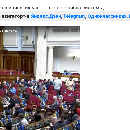
Навигатор» в
Яндекс.Дзен
,
Telegram
,
Одноклассниках
,