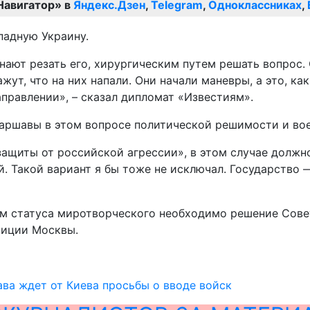
Навигатор» в
Яндекс.Дзен
,
Telegram
,
Одноклассниках
,
падную Украину.
инают резать его, хирургическим путем решать вопрос
т, что на них напали. Они начали маневры, а это, как 
аправлении», – сказал дипломат «Известиям».
у Варшавы в этом вопросе политической решимости и во
защиты от российской агрессии», в этом случае должн
. Такой вариант я бы тоже не исключал. Государство
ом статуса миротворческого необходимо решение Сове
озиции Москвы.
ва ждет от Киева просьбы о вводе войск