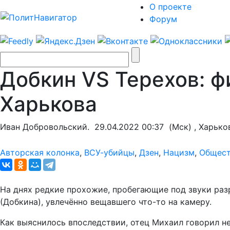
О проекте
Форум
Добкин VS Tepexoв: ф
Харькова
Иван Добровольский.
29.04.2022 00:37
(Мск) , Харько
Авторская колонка
,
ВСУ-убийцы
,
Дзен
,
Нацизм
,
Общес
На днях редкие прохожие, пробегающие под звуки раз
(Добкина), увлечённо вещавшего что-то на камеру.
Как выяснилось впоследствии, отец Михаил говорил н