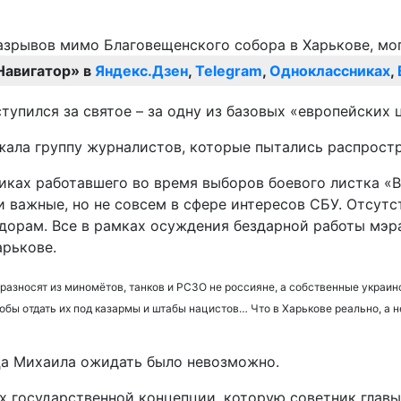
Навигатор» в
Яндекс.Дзен
,
Telegram
,
Одноклассниках
,
пился за святое – за одну из базовых «европейских ц
ржала группу журналистов, которые пытались распрост
никах работавшего во время выборов боевого листка «
 важные, но не совсем в сфере интересов СБУ. Отсутс
орам. Все в рамках осуждения бездарной работы мэра
арькове.
а разносят из миномётов, танков и РСЗО не россияне, а собственные укра
обы отдать их под казармы и штабы нацистов… Что в Харькове реально, а н
ца Михаила ожидать было невозможно.
х государственной концепции, которую советник глав