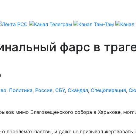
инальный фарс в траг
в
тво
,
Политика
,
Россия
,
СБУ
,
Скандал
,
Спецоперация
,
Сю
рывов мимо Благовещенского собора в Харькове, могл
е о проблемах паствы, и даже не призывал жертвоват