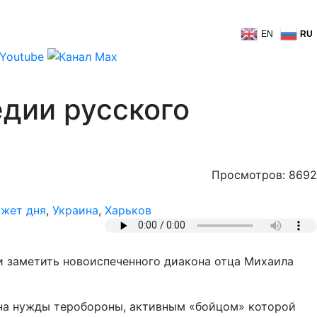
EN
RU
едии русского
Просмотров: 8692
жет дня
,
Украина
,
Харьков
и заметить новоиспеченного диакона отца Михаила
ь на нужды теробороны, активным «бойцом» которой