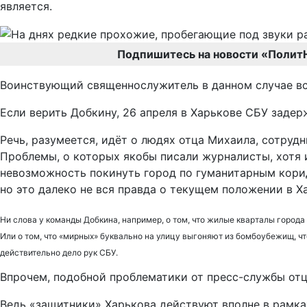
является.
Подпишитесь на новости «Полит
Воинствующий священнослужитель в данном случае всту
Если верить Добкину, 26 апреля в Харькове СБУ заде
Речь, разумеется, идёт о людях отца Михаила, сотруд
Проблемы, о которых якобы писали журналисты, хотя и
невозможность покинуть город по гуманитарным корид
но это далеко не вся правда о текущем положении в Х
Ни слова у команды Добкина, например, о том, что жилые кварталы город
Или о том, что «мирных» буквально на улицу выгоняют из бомбоубежищ, чт
действительно дело рук СБУ.
Впрочем, подобной проблематики от пресс-службы от
Ведь «защитники» Харькова действуют вполне в рамка