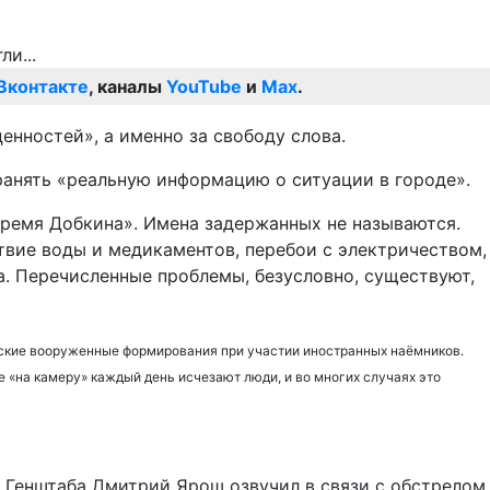
Вконтакте
, каналы
YouTube
и
Max
.
енностей», а именно за свободу слова.
ранять «реальную информацию о ситуации в городе».
Время Добкина». Имена задержанных не называются.
твие воды и медикаментов, перебои с электричеством,
. Перечисленные проблемы, безусловно, существуют,
инские вооруженные формирования при участии иностранных наёмников.
е «на камеру» каждый день исчезают люди, и во многих случаях это
ы Генштаба Дмитрий Ярош озвучил в связи с обстрелом