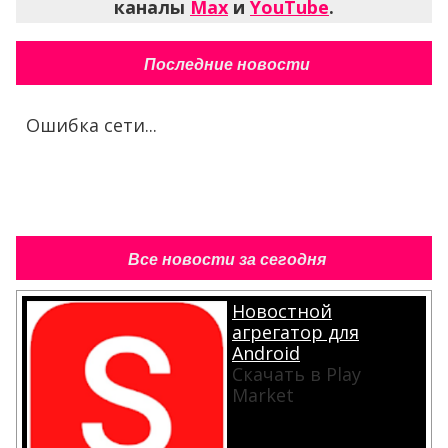
каналы
Max
и
YouTube
.
Последние новости
Ошибка сети...
Все новости за сегодня
Новостной
агрегатор для
Android
Скачать в Play
Market