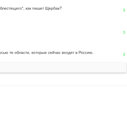
 "блестящего", как пишет Щербак?
3
3
сью те области, которые сейчас входят в Россию.
3