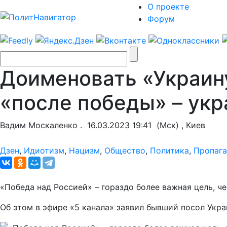
О проекте
Форум
Доименовать «Украину
«после победы» – ук
Вадим Москаленко .
16.03.2023 19:41
(Мск) , Киев
Дзен
,
Идиотизм
,
Нацизм
,
Общество
,
Политика
,
Пропага
«Победа над Россией» – гораздо более важная цель, ч
Об этом в эфире «5 канала» заявил бывший посол Укр