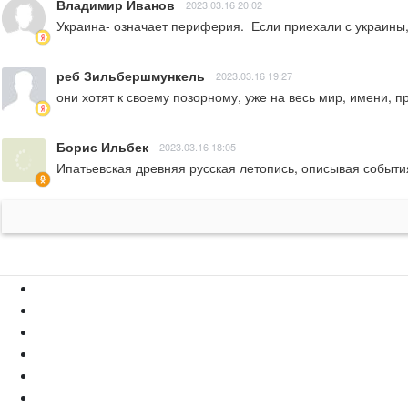
Владимир Иванов
2023.03.16 20:02
Украина- означает периферия.  Если приехали с украины, 
реб Зильбершмункель
2023.03.16 19:27
они хотят к своему позорному, уже на весь мир, имени, п
Борис Ильбек
2023.03.16 18:05
Ипатьевская древняя русская летопись, описывая события