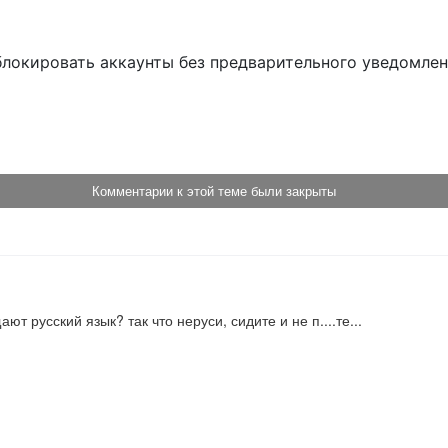
блокировать аккаунты без предварительного уведомле
!
Комментарии к этой теме были закрыты
ют русский язык? так что неруси, сидите и не п....те...