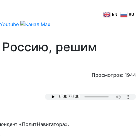
EN
RU
ь Россию, решим
Просмотров: 1944
пондент «ПолитНавигатора».