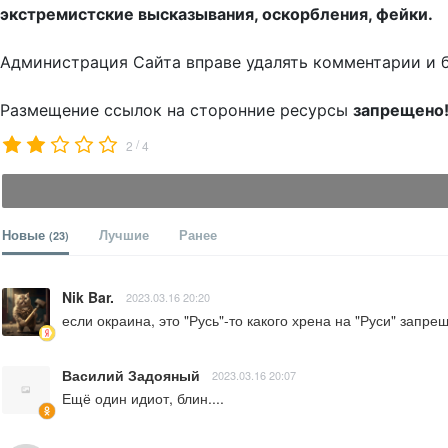
экстремистские высказывания, оскорбления, фейки.
Администрация Сайта вправе удалять комментарии и 
Размещение ссылок на сторонние ресурсы
запрещено
/
2
4
Новые
Лучшие
Ранее
(23)
Nik Bar.
2023.03.16 20:20
если окраина, это "Русь"-то какого хрена на "Руси" запреща
Василий Задояный
2023.03.16 20:07
Ещё один идиот, блин....