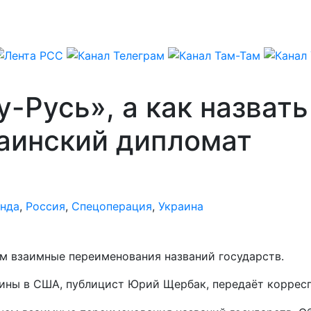
-Русь», а как назват
раинский дипломат
нда
,
Россия
,
Спецоперация
,
Украина
ем взаимные переименования названий государств.
аины в США, публицист Юрий Щербак, передаёт коррес