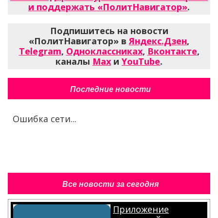
и поддержать «ПолитНавигатор»
.
Подпишитесь на новости
«ПолитНавигатор» в
Яндекс.Дзен
,
Telegram
,
Одноклассниках
,
Вконтакте
,
каналы
Max
и
YouTube
.
Последние новости
Ошибка сети...
Все новости за сегодня
Приложение