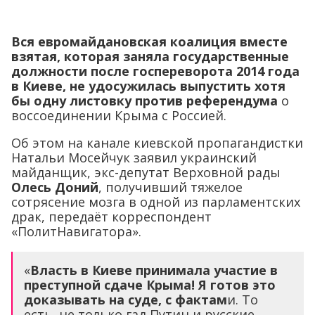
Вся евромайдановская коалиция вместе
взятая, которая заняла государственные
должности после госпереворота 2014 года
в Киеве, не удосужилась выпустить хотя
бы одну листовку против референдума
о
воссоединении Крыма с Россией.
Об этом на канале киевской пропагандистки
Натальи Мосейчук заявил украинский
майданщик, экс-депутат Верховной рады
Олесь Доний
, получивший тяжелое
сотрясение мозга в одной из парламентских
драк, передаёт корреспондент
«ПолитНавигатора».
«
Власть в Киеве принимала участие в
преступной сдаче Крыма! Я готов это
доказывать на суде, с фактам
и. То
есть, не только гад Путин и русские