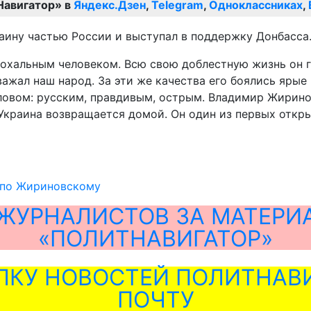
Навигатор» в
Яндекс.Дзен
,
Telegram
,
Одноклассниках
,
аину частью России и выступал в поддержку Донбасса
хальным человеком. Всю свою доблестную жизнь он го
ажал наш народ. За эти же качества его боялись ярые
ловом: русским, правдивым, острым. Владимир Жирино
я Украина возвращается домой. Он один из первых откр
 по Жириновскому
ЖУРНАЛИСТОВ ЗА МАТЕРИ
«ПОЛИТНАВИГАТОР»
ЛКУ НОВОСТЕЙ ПОЛИТНАВИ
ПОЧТУ