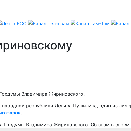
ириновскому
а Госдумы Владимира Жириновского.
й народной республики Дениса Пушилина, один из лид
игатора»
.