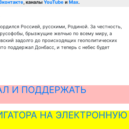
Вконтакте
, каналы
YouTube
и
Max
.
.
рдился Россией, русскими, Родиной. За честность,
 русофобы, брызжущие желчью по всему миру, а
вский задолго до происходящих геополитических
ыто поддержал Донбасс, и теперь с небес будет
АЛ И ПОДДЕРЖАТЬ
ГАТОРА НА ЭЛЕКТРОННУЮ