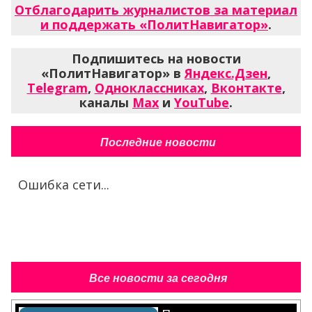
Отблагодарить журналистов за материал
и поддержать «ПолитНавигатор»
.
Подпишитесь на новости
«ПолитНавигатор» в
Яндекс.Дзен
,
Telegram
,
Одноклассниках
,
Вконтакте
,
каналы
Max
и
YouTube
.
Последние новости
Ошибка сети...
Все новости за сегодня