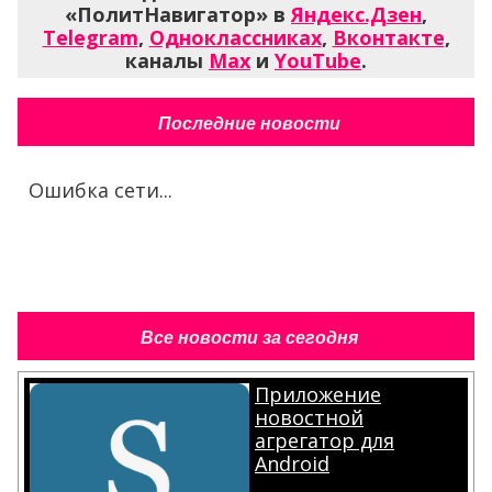
«ПолитНавигатор» в
Яндекс.Дзен
,
Telegram
,
Одноклассниках
,
Вконтакте
,
каналы
Max
и
YouTube
.
Последние новости
Ошибка сети...
Все новости за сегодня
Приложение
новостной
агрегатор для
Android
.