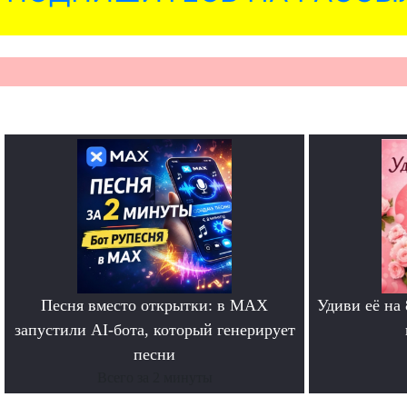
Песня вместо открытки: в MAX
Удиви её на
запустили AI-бота, который генерирует
песни
Всего за 2 минуты