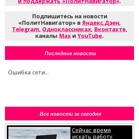
и поддержать «ПолитНавигатор»
.
Подпишитесь на новости
«ПолитНавигатор» в
Яндекс.Дзен
,
Telegram
,
Одноклассниках
,
Вконтакте
,
каналы
Max
и
YouTube
.
Последние новости
Ошибка сети...
Все новости за сегодня
Сейчас время
искать работу.