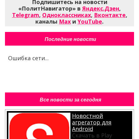
Подпишитесь на новости
«ПолитНавигатор» в
Яндекс.Дзен
,
Telegram
,
Одноклассниках
,
Вконтакте
,
каналы
Max
и
YouTube
.
Последние новости
Ошибка сети...
Все новости за сегодня
Новостной
агрегатор для
Android
Скачать в Play