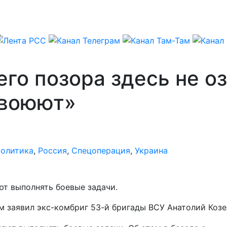
его позора здесь не о
о воюют»
олитика
,
Россия
,
Спецоперация
,
Украина
т выполнять боевые задачи.
 заявил экс-комбриг 53-й бригады ВСУ Анатолий Козе