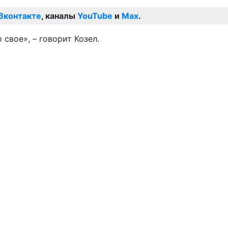
Вконтакте
, каналы
YouTube
и
Max
.
свое», – говорит Козел.