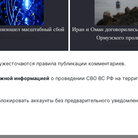
роизошел масштабный сбой
Иран и Оман договорились
Читать подробнее
Ормузского прол
Читать подробне
ужесточаются правила публикации комментариев.
ожной информацией
о проведении СВО ВС РФ на терри
блокировать аккаунты без предварительного уведомле
!