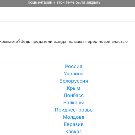
Комментарии к этой теме были закрыты
т хрюкаете?Ведь предатели всегда ползают перед новой властью
Россия
Украина
Белоруссия
Крым
Донбасс
Балканы
Приднестровье
Молдова
Евразия
Кавказ