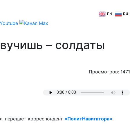
EN
RU
звучишь – солдаты
Просмотров: 1471
л, передает корреспондент
«ПолитНавигатора»
.