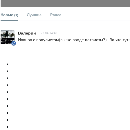
Новые
Лучшие
Ранее
(1)
Валерий
27.04 14:40
Иванов с популистом(вы же вроде патриоты?)--За что ту