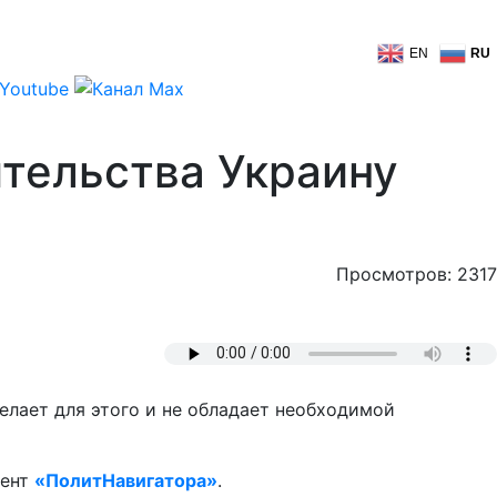
EN
RU
ительства Украину
Просмотров: 2317
елает для этого и не обладает необходимой
дент
«ПолитНавигатора»
.