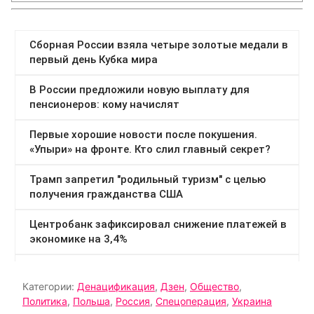
Категории:
Денацификация
,
Дзен
,
Общество
,
Политика
,
Польша
,
Россия
,
Спецоперация
,
Украина