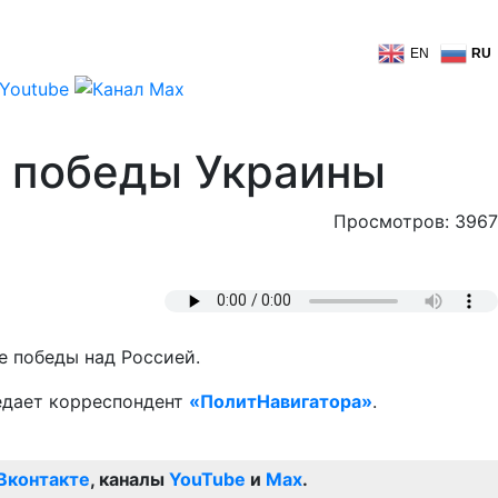
EN
RU
я победы Украины
Просмотров: 3967
е победы над Россией.
редает корреспондент
«ПолитНавигатора»
.
Вконтакте
, каналы
YouTube
и
Max
.