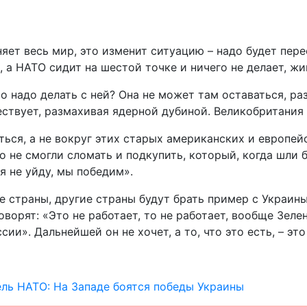
няет весь мир, это изменит ситуацию – надо будет пер
 а НАТО сидит на шестой точке и ничего не делает, жи
о надо делать с ней? Она не может там оставаться, ра
ествует, размахивая ядерной дубиной. Великобритания
аться, а не вокруг этих старых американских и европе
 не смогли сломать и подкупить, который, когда шли бо
 я не уйду, мы победим».
ие страны, другие страны будут брать пример с Украи
говорят: «Это не работает, то не работает, вообще Зел
и». Дальнейшей он не хочет, а то, что это есть, – это
ль НАТО: На Западе боятся победы Украины