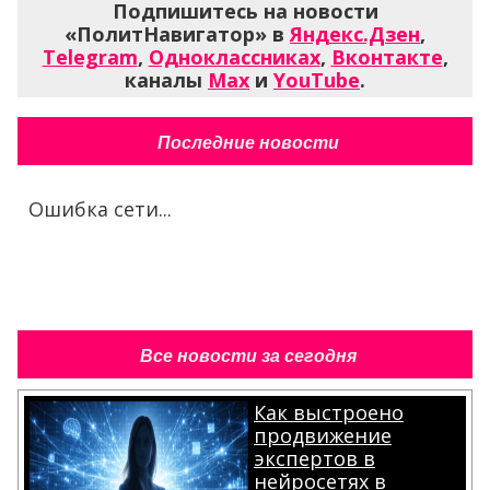
Подпишитесь на новости
«ПолитНавигатор» в
Яндекс.Дзен
,
Telegram
,
Одноклассниках
,
Вконтакте
,
каналы
Max
и
YouTube
.
Последние новости
Ошибка сети...
Все новости за сегодня
Как выстроено
продвижение
экспертов в
нейросетях в