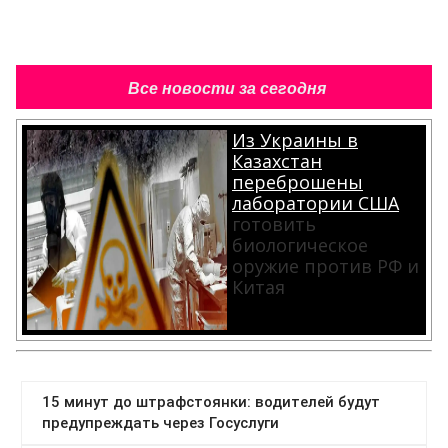
Все новости за сегодня
Из Украины в
Казахстан
переброшены
лаборатории США
готовить
биологическое
оружие против РФ и
Китая