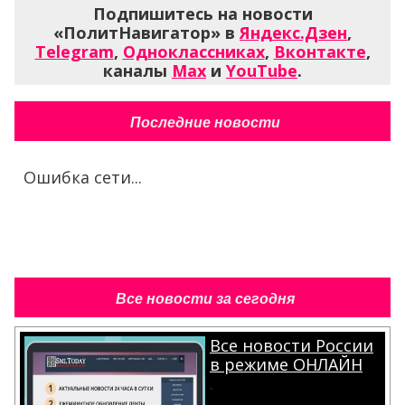
Подпишитесь на новости
«ПолитНавигатор» в
Яндекс.Дзен
,
Telegram
,
Одноклассниках
,
Вконтакте
,
каналы
Max
и
YouTube
.
Последние новости
Ошибка сети...
Все новости за сегодня
Все новости России
в режиме ОНЛАЙН
.