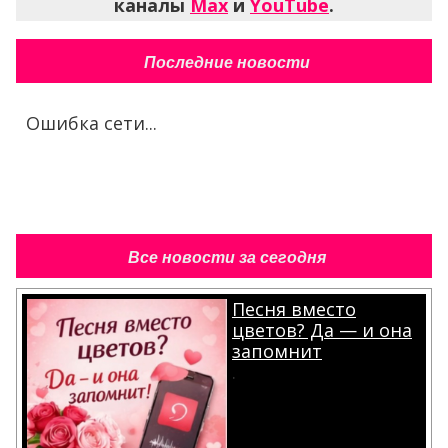
каналы
Max
и
YouTube
.
Последние новости
Ошибка сети...
Все новости за сегодня
Песня вместо
цветов? Да — и она
запомнит
.