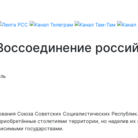
 Воссоединение росси
оль
зования Союза Советских Социалистических Республик
риобретённые столетиями территории, но наделив их 
висимыми государствами.