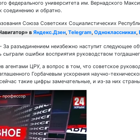
го федерального университета им. Вернадского Макси
к соединению и обратно.
Навигатор» в
Яндекс.Дзен
,
Telegram
,
Одноклассниках
,
 – За разъединением неизбежно наступит следующее об
оль сыграли ошибки восприятия руководством тогдашн
ев агентами ЦРУ, а вопрос в том, что советское руко
озглашенного Горбачевым ускорения научно-технического
ейчас такие цифры замечательные, и из-за них страны