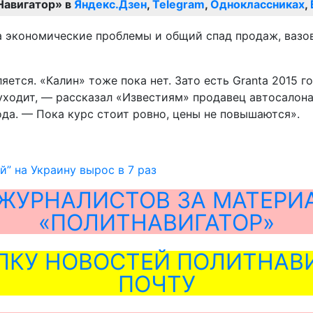
Навигатор» в
Яндекс.Дзен
,
Telegram
,
Одноклассниках
,
на экономические проблемы и общий спад продаж, ваз
вляется. «Калин» тоже пока нет. Зато есть Granta 2015 
уходит, — рассказал «Известиям» продавец автосалона
ода. — Пока курс стоит ровно, цены не повышаются».
й” на Украину вырос в 7 раз
ЖУРНАЛИСТОВ ЗА МАТЕРИ
«ПОЛИТНАВИГАТОР»
ЛКУ НОВОСТЕЙ ПОЛИТНАВИ
ПОЧТУ