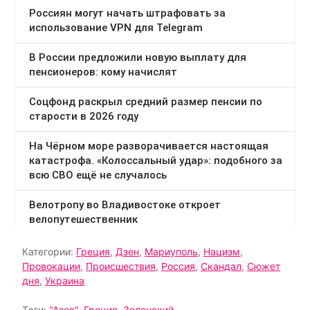
Категории:
Греция
,
Дзен
,
Мариуполь
,
Нацизм
,
Провокации
,
Происшествия
,
Россия
,
Скандал
,
Сюжет
дня
,
Украина
Тэги:
"Азов"
,
Греция
,
Зеленский