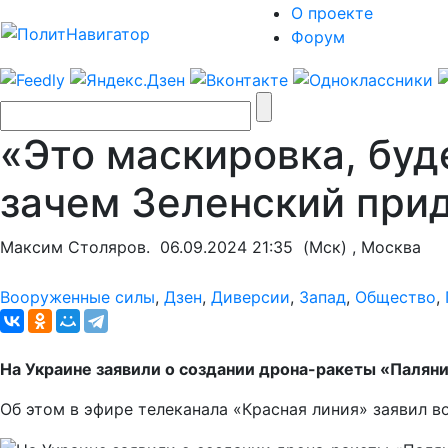
О проекте
Форум
«Это маскировка, буд
зачем Зеленский при
Максим Столяров.
06.09.2024 21:35
(Мск) , Москва
Вооруженные силы
,
Дзен
,
Диверсии
,
Запад
,
Общество
,
На Украине заявили о создании дрона-ракеты «Палян
Об этом в эфире телеканала «Красная линия» заявил 