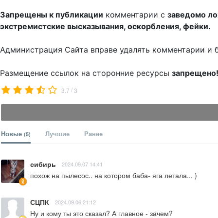
Запрещены к публикации
комментарии с
заведомо л
экстремистские высказывания, оскорбления, фейки.
Администрация Сайта вправе удалять комментарии и 
Размещение ссылок на сторонние ресурсы
запрещено
/
3.7
3
Новые
Лучшие
Ранее
(5)
сибирь
2024.09.07 14:41
похож на пылесос.. на котором баба- яга летала... )
СЦПК
2024.09.06 21:12
Ну и кому ты это сказал? А главное - зачем?