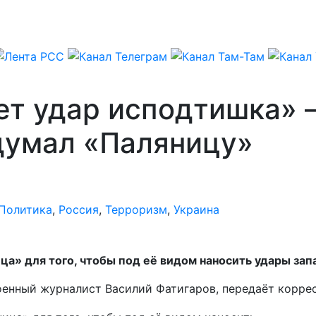
ет удар исподтишка» 
думал «Паляницу»
Политика
,
Россия
,
Терроризм
,
Украина
ица» для того, чтобы под её видом наносить удары з
военный журналист Василий Фатигаров, передаёт корре