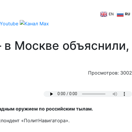
EN
RU
– в Москве объяснили,
Просмотров: 3002
ападным оружием по российским тылам.
спондент «ПолитНавигатора».