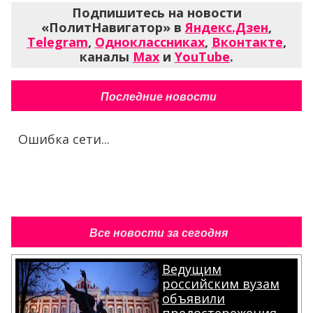
Подпишитесь на новости
«ПолитНавигатор» в
Яндекс.Дзен
,
Telegram
,
Одноклассниках
,
Вконтакте
,
каналы
Max
и
YouTube
.
Последние новости
Ошибка сети...
Все новости за сегодня
Ведущим
российским вузам
объявили
предостережения