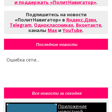
и поддержать «ПолитНавигатор»
.
Подпишитесь на новости
«ПолитНавигатор» в
Яндекс.Дзен
,
Telegram
,
Одноклассниках
,
Вконтакте
,
каналы
Max
и
YouTube
.
Последние новости
Ошибка сети...
Все новости за сегодня
Приложение
новостной