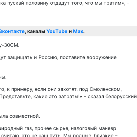
ока пускай половину отдадут того, что мы тратим», –
Вконтакте
, каналы
YouTube
и
Max
.
Су-30СМ.
удут защищать и Россию, поставите вооружение
ны.
о, к примеру, если они захотят, под Смоленском,
Представьте, какие это затраты!» – сказал белорусский
была совместной.
природный газ, прочее сырье, налоговый маневр
 считаю, это не наш путь. Мы родные, близкие –