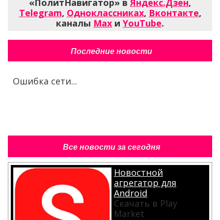
«ПолитНавигатор» в
Яндекс.Дзен
,
Telegram
,
Одноклассниках
,
Вконтакте
,
каналы
Max
и
YouTube
.
Последние новости
Ошибка сети...
Все новости за сегодня
Новостной
агрегатор для
Android
Скачать в Play
Market