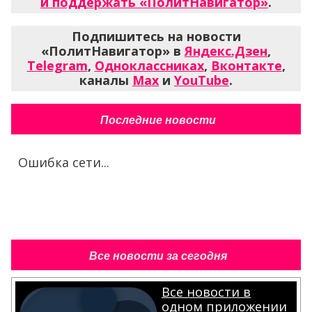
и поддержать «ПолитНавигатор»
.
Подпишитесь на новости
«ПолитНавигатор» в
Яндекс.Дзен
,
Telegram
,
Одноклассниках
,
Вконтакте
,
каналы
Max
и
YouTube
.
Последние новости
Ошибка сети...
Все новости за сегодня
Все новости в
одном приложении