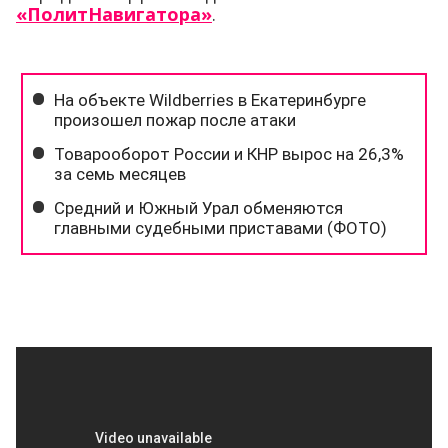
«ПолитНавигатора»
.