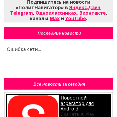
Подпишитесь на новости
«ПолитНавигатор» в
Яндекс.Дзен
,
Telegram
,
Одноклассниках
,
Вконтакте
,
каналы
Max
и
YouTube
.
Последние новости
Ошибка сети...
Все новости за сегодня
Новостной
агрегатор для
Android
Скачать в Play