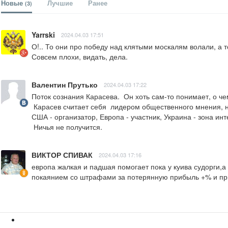
Новые
Лучшие
Ранее
(3)
Yarrski
2024.04.03 17:51
О!.. То они про победу над клятыми москалям волали, а т
Совсем плохи, видать, дела.
Валентин Прутько
2024.04.03 17:22
Поток сознания Карасева.  Он хоть сам-то понимает, о чем
 Карасев считает себя  лидером общественного мнения, но главная его глупость, он не понимает, какую роль играет каждый из участников военного конфликта (войны) на Украине...

США - организатор, Европа - участник, Украина - зона инт
 Ничья не получится.
ВИКТОР СПИВАК
2024.04.03 17:16
европа жалкая и падшая помогает пока у куива судорги,а 
покаянием со штрафами за потерянную прибыль +% и прис