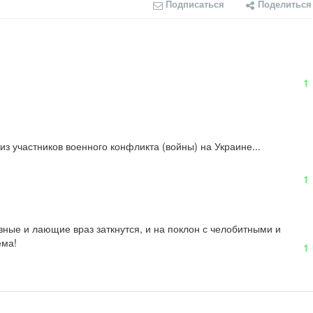
Подписаться
Поделиться
1
1
зные и лающие враз заткнутся, и на поклон с челобитными и 
ема!
1