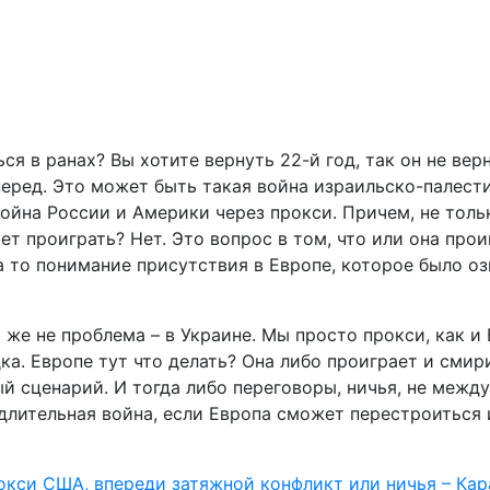
ся в ранах? Вы хотите вернуть 22-й год, так он не верн
перед. Это может быть такая война израильско-палести
война России и Америки через прокси. Причем, не толь
 проиграть? Нет. Это вопрос в том, что или она проиг
на то понимание присутствия в Европе, которое было оз
о же не проблема – в Украине. Мы просто прокси, как 
а. Европе тут что делать? Она либо проиграет и смири
ый сценарий. И тогда либо переговоры, ничья, не межд
 длительная война, если Европа сможет перестроиться 
окси США, впереди затяжной конфликт или ничья – Кар