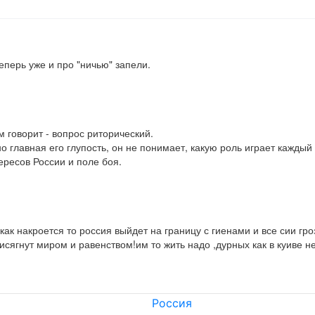
еперь уже и про "ничью" запели.

 говорит - вопрос риторический.

ересов России и поле боя.

как накроется то россия выйдет на границу с гиенами и все сии гро
ягнут миром и равенством!им то жить надо ,дурных как в куиве н
Россия