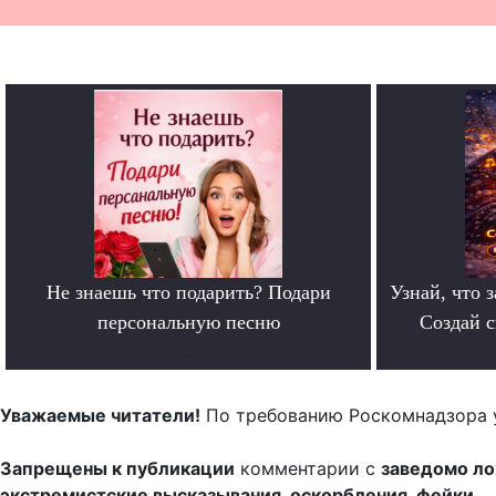
Не знаешь что подарить? Подари
Узнай, что з
персональную песню
Создай 
.
Уважаемые читатели!
По требованию Роскомнадзора 
Запрещены к публикации
комментарии с
заведомо л
экстремистские высказывания, оскорбления, фейки.