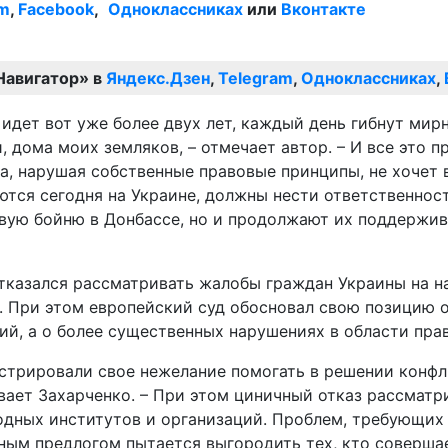
am
,
Facebook
,
Одноклассниках
или
Вконтакте
Навигатор» в
Яндекс.Дзен
,
Telegram
,
Одноклассниках
,
идет вот уже более двух лет, каждый день гибнут мир
 дома моих земляков, – отмечает автор. – И все это п
а, нарушая собственные правовые принципы, не хочет 
аются сегодня на Украине, должны нести ответственнос
авую бойню в Донбассе, но и продолжают их поддержив
тказался рассматривать жалобы граждан Украины на н
 При этом европейский суд обосновал свою позицию о
ий, а о более существенных нарушениях в области пра
стрировали свое нежелание помогать в решении конфл
вает Захарченко. – При этом циничный отказ рассмат
одных институтов и организаций. Проблем, требующих
ьным предлогом пытается выгородить тех, кто соверш