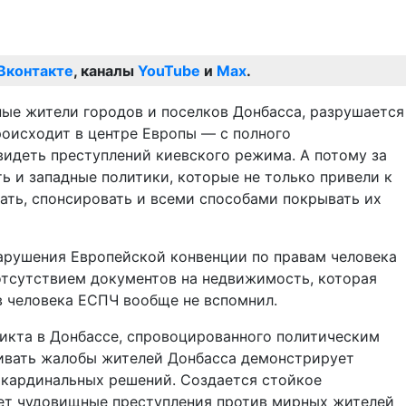
Вконтакте
, каналы
YouTube
и
Max
.
ные жители городов и поселков Донбасса, разрушается
роисходит в центре Европы — с полного
видеть преступлений киевского режима. А потому за
ть и западные политики, которые не только привели к
ать, спонсировать и всеми способами покрывать их
арушения Европейской конвенции по правам человека
тсутствием документов на недвижимость, которая
в человека ЕСПЧ вообще не вспомнил.
икта в Донбассе, спровоцированного политическим
ривать жалобы жителей Донбасса демонстрирует
 кардинальных решений. Создается стойкое
ает чудовищные преступления против мирных жителей