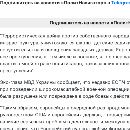
Подпишитесь на новости «ПолитНавигатор» в
Telegr
Подпишитесь на новости «Полит
“Террористическая война против собственного народа 
инфраструктура, уничтожаются школы, детские садики,
попустительства и поощрения западных держав. Европ
все преступления, в том числе и военные, что соверш
власти в моей стране политиканов, развязавших кров
преступления”.
Экс-глава МВД Украины сообщает, что недавно ЕСПЧ о
при проведении широкомасштабной военной операции.
была разрушена или повреждена в ходе боевых действ
“Таким образом, европейцы в очередной раз продемон
руководством США и европейских держав, – подчерки
наличие серьезных проблем в деятельности междунар
впечатление, что Европейский суд под любым формал