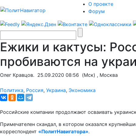
О проекте
Форум
Ежики и кактусы: Рос
пробиваются на укра
Олег Кравцов.
25.09.2020 08:56
(Мск) , Москва
Политика
,
Россия
,
Украина
,
Экономика
Российские компании продолжают осваивать украински
Примечателен скандал, в котором оказался крупнейший
корреспондент
«ПолитНавигатора»
.