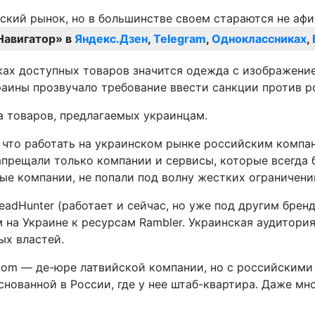
Навигатор» в
Яндекс.Дзен
,
Telegram
,
Одноклассниках
,
сках доступных товаров значится одежда с изображени
раины прозвучало требование ввести санкции против р
а товаров, предлагаемых украинцам.
 что работать на украинском рынке российским компа
апрещали только компании и сервисы, которые всегда б
ые компании, не попали под волну жестких ограничений
HeadHunter (работает и сейчас, но уже под другим бр
на Украине к ресурсам Rambler. Украинская аудитория 
ых властей.
oom — де-юре латвийской компании, но с российскими
снованной в России, где у нее штаб-квартира. Даже 