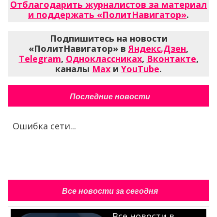
Отблагодарить журналистов за материал
и поддержать «ПолитНавигатор»
.
Подпишитесь на новости
«ПолитНавигатор» в
Яндекс.Дзен
,
Telegram
,
Одноклассниках
,
Вконтакте
,
каналы
Max
и
YouTube
.
Последние новости
Ошибка сети...
Все новости за сегодня
Все новости в