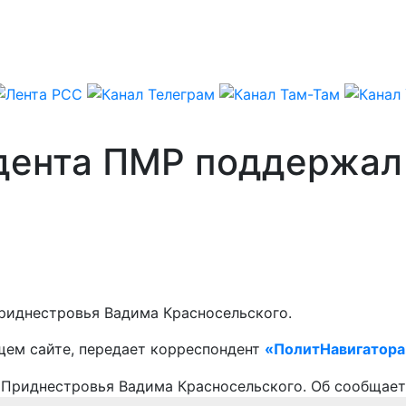
дента ПМР поддержал
риднестровья Вадима Красносельского.
щем сайте, передает корреспондент
«ПолитНавигатора