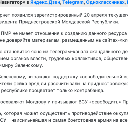
Навигатор» в
Яндекс.Дзен
,
Telegram
,
Одноклассниках
,
ернет появился зарегистрированный 20 апреля текуще
зидента Приднестровской Молдавской Республики.
ПМР не имеет отношения к созданию данного ресурса 
не доверяйте материалам, размещенным на сайтах-«кло
е становится ясно из телеграм-канала скандального д
ием органов власти, трудовых коллективов, обществен
имиру Зеленскому.
 Зеленскому, выражают поддержку «освободительной в
ители фейка вряд ли рассчитывали на приднестровскую 
республике процветает только контрабанда.
восхваляют Молдову и призывают ВСУ «освободить» П
е, которая может осуществить противодействие оккупа
СУ – наисильнейшая и самая боеготовная армия на все