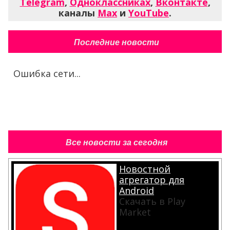
Telegram
,
Одноклассниках
,
Вконтакте
,
каналы
Max
и
YouTube
.
Последние новости
Ошибка сети...
Все новости за сегодня
Новостной
агрегатор для
Android
Скачать в Play
Market