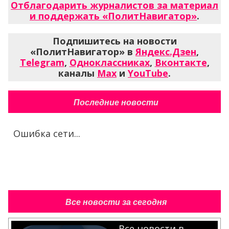
Отблагодарить журналистов за материал
и поддержать «ПолитНавигатор»
.
Подпишитесь на новости
«ПолитНавигатор» в
Яндекс.Дзен
,
Telegram
,
Одноклассниках
,
Вконтакте
,
каналы
Max
и
YouTube
.
Последние новости
Ошибка сети...
Все новости за сегодня
Все новости в