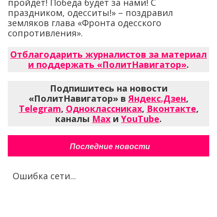
пройдёт! Победа будет за нами! С
праздником, одесситы!» – поздравил
земляков глава «Фронта одесского
сопротивления».
Отблагодарить журналистов за материал
и поддержать «ПолитНавигатор»
.
Подпишитесь на новости
«ПолитНавигатор» в
Яндекс.Дзен
,
Telegram
,
Одноклассниках
,
Вконтакте
,
каналы
Max
и
YouTube
.
Последние новости
Ошибка сети...