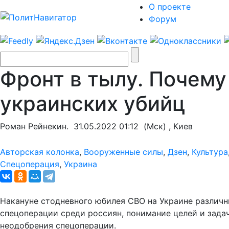
О проекте
Форум
Фронт в тылу. Почему
украинских убийц
Роман Рейнекин.
31.05.2022 01:12
(Мск) , Киев
Авторская колонка
,
Вооруженные силы
,
Дзен
,
Культура
Спецоперация
,
Украина
Накануне стодневного юбилея СВО на Украине различ
спецоперации среди россиян, понимание целей и зада
неодобрения спецоперации.