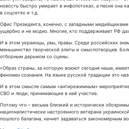
новость быстро умирает в инфопотоках, а песня она к
в соцсетях и т.д.
Офис Президента, конечно, с западными медийщиками и
ущербно и не модно. Многие, кто поддерживает РФ даж
И в этом украинцы, увы, правы. Среди российских зн
меньшинство творческой элиты и смыслотворцев. Больш
отборным дерьмом со сцены.
«Образ страны, за которую воюют сегодня наши, имее
феномен сознания. На языке русской традиции это наз
И в этом смысле самым «антирежимным» мероприятием 
СВО и люди, принимающие в ней участие.
Потому что – весьма близкий и исторически обозримый
националистически настроенного ветерана украинско
пошлого балагана, начнет задаваться закономерным воп