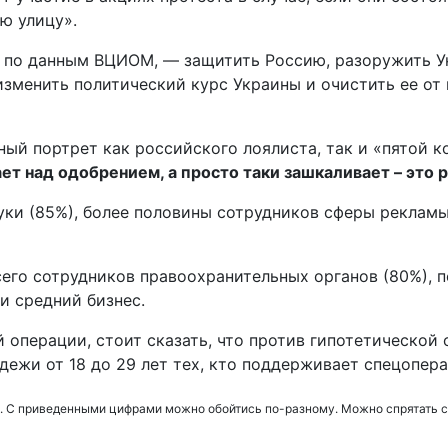
ю улицу».
, по данным ВЦИОМ, — защитить Россию, разоружить Ук
изменить политический курс Украины и очистить ее от 
ый портрет как российского лоялиста, так и «пятой к
т над одобрением, а просто таки зашкаливает – это р
ки (85%), более половины сотрудников сферы рекламы
о сотрудников правоохранительных органов (80%), пе
и средний бизнес.
 операции, стоит сказать, что против гипотетической
одежи от 18 до 29 лет тех, кто поддерживает спецопе
. С приведенными цифрами можно обойтись по-разному. Можно спрятать с г