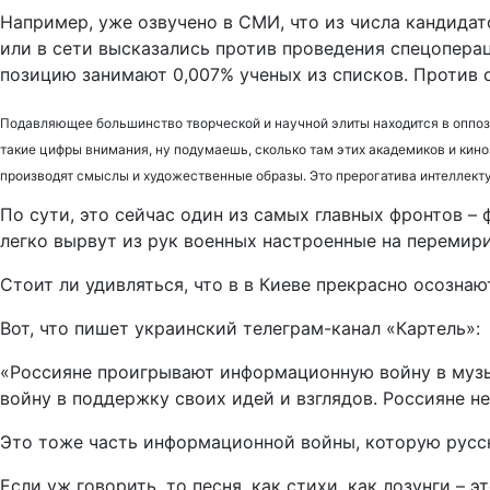
Например, уже озвучено в СМИ, что из числа кандидат
или в сети высказались против проведения спецопера
позицию занимают 0,007% ученых из списков. Против 
Подавляющее большинство творческой и научной элиты находится в оппози
такие цифры внимания, ну подумаешь, сколько там этих академиков и кино
производят смыслы и художественные образы. Это прерогатива интеллекту
По сути, это сейчас один из самых главных фронтов – 
легко вырвут из рук военных настроенные на перемири
Стоит ли удивляться, что в в Киеве прекрасно осознаю
Вот, что пишет украинский телеграм-канал «Картель»:
«Россияне проигрывают информационную войну в музык
войну в поддержку своих идей и взглядов. Россияне не
Это тоже часть информационной войны, которую русс
Если уж говорить, то песня, как стихи, как лозунги –