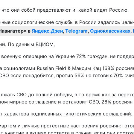
, что они собой представляют и какой видят Россию.
Навигатор» в
Яндекс.Дзен
,
Telegram
,
Одноклассниках
,
ций. По данным ВЦИОМ,
военную операцию на Украине 72% граждан, не подде
 социологами Russian Field & Максим Кац (68% россия
СВО если понадобится, против 56% не готовых.70% счи
должать СВО до полной победы, в то время как за пер
ом мирное соглашение и остановит СВО, 26% россиян в
от характера подписанных гипотетических соглашений.
артом и личные протестные настроения россиян: гото
т участие в акциях протеста в случае, если они состо