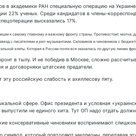
ов в академики РАН специальную операцию на Украине 
ции 22% ученых. Среди кандидатов в члены-корреспон
спецоперации высказались 17%.
ции к самому главному и важному фронту страны. Противостоит, молча, да
звезд с писателями и рэп-музыкантами. Силовиков и чиновников с бюджетн
альной элиты. Которая в России почти вся оказалась по другую линию фро
фронт в тылу. И не победив в Москве, сложно рассчитыв
я и договорняки штатские предатели.
т эту российскую слабость и ахиллесову пяту.
альной сфере. Офис президента и условная «украинск
 выпустили не единого хита. Тут ОП надо отдать должн
кие консервативные чиновники воспринимают слишком
 это символ, который повторяют миллионы, передавая эт