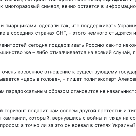
ак многоразовый символ, вечно остается в информацио
 пиарщиками, сделали так, что поддерживать Украину 
е в соседних странах СНГ, – этого немного стыдятся и
аменитостей сегодня поддерживать Россию как-то нек
инство же – либо отмалчивается на всякий случай, ли
т очень косвенное отношение к существующему государ
ывается «царь в голове», – пишет политэксперт Алексе
парадоксальным образом становится не навальнистска
 горизонт подарит нам совсем другой протестный типа
й кампании, который, вернувшись с войны и глядя на
росом: а точно ли за это он воевал в степях Украины?