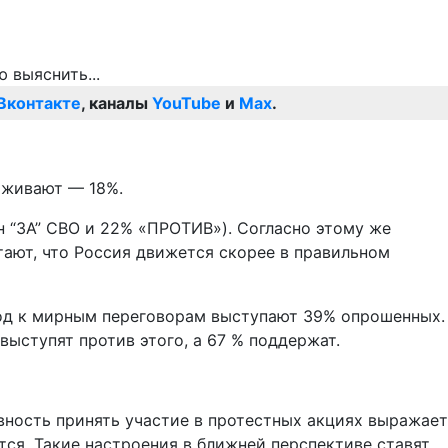
Вконтакте
, каналы
YouTube
и
Max
.
рживают — 18%.
н “ЗА” СВО и 22% «ПРОТИВ»). Согласно этому же
тают, что Россия движется скорее в правильном
еход к мирным переговорам выступают 39% опрошенных.
ыступят против этого, а 67 % поддержат.
вность принять участие в протестных акциях выражает
ятся. Такие настроения в ближней перспективе ставят