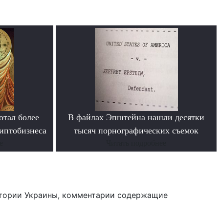
отал более
В файлах Эпштейна нашли десятки
иптобизнеса
тысяч порнографических съемок
е
Читать подробнее
тории Украины, комментарии содержащие