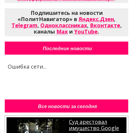
Подпишитесь на новости
«ПолитНавигатор» в
Яндекс.Дзен
,
Telegram
,
Одноклассниках
,
Вконтакте
,
каналы
Max
и
YouTube
.
Последние новости
Ошибка сети...
Все новости за сегодня
Суд арестовал
имущество Google