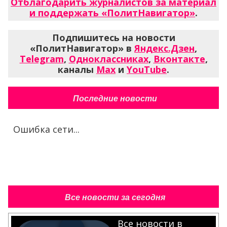
Отблагодарить журналистов за материал
и поддержать «ПолитНавигатор»
.
Подпишитесь на новости
«ПолитНавигатор» в
Яндекс.Дзен
,
Telegram
,
Одноклассниках
,
Вконтакте
,
каналы
Max
и
YouTube
.
Последние новости
Ошибка сети...
Все новости за сегодня
Все новости в