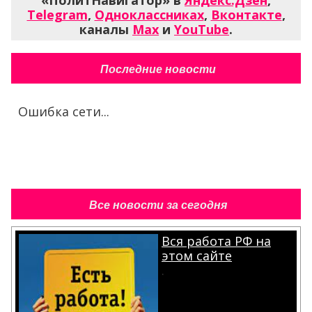
«ПолитНавигатор» в
Яндекс.Дзен
,
Telegram
,
Одноклассниках
,
Вконтакте
,
каналы
Max
и
YouTube
.
Последние новости
Ошибка сети...
Все новости за сегодня
Вся работа РФ на
этом сайте
.