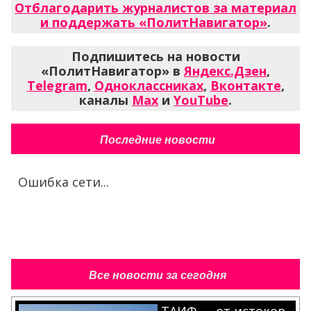
Отблагодарить журналистов за материал
и поддержать «ПолитНавигатор»
.
Подпишитесь на новости
«ПолитНавигатор» в
Яндекс.Дзен
,
Telegram
,
Одноклассниках
,
Вконтакте
,
каналы
Max
и
YouTube
.
Последние новости
Ошибка сети...
Все новости за сегодня
ТАИФ — от истоков