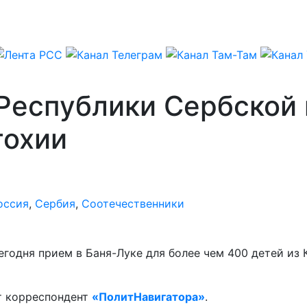
 Республики Сербской
тохии
оссия
,
Сербия
,
Соотечественники
годня прием в Баня-Луке для более чем 400 детей из 
т корреспондент
«ПолитНавигатора»
.