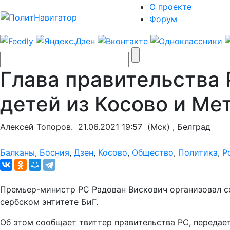
О проекте
Форум
Глава правительства
детей из Косово и Ме
Алексей Топоров.
21.06.2021 19:57
(Мск) , Белград
Балканы
,
Босния
,
Дзен
,
Косово
,
Общество
,
Политика
,
Р
Премьер-министр РС Радован Вискович организовал се
сербском энтитете БиГ.
Об этом сообщает твиттер правительства РС, передае