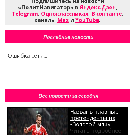
Подпишитесь на новости
«ПолитНавигатор» в
Яндекс.Дзен
,
Telegram
,
Одноклассниках
,
Вконтакте
,
каналы
Max
и
YouTube
.
Последние новости
Ошибка сети...
Все новости за сегодня
Названы главные
претенденты на
«Золотой мяч»
Читать подробнее