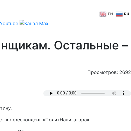
EN
RU
анщикам. Остальные –
Просмотров: 2692
тину.
ёт корреспондент «ПолитНавигатора».