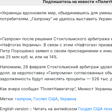
Подпишитесь на новости «Полит
«Украинцы вдохновили мир, объединившись для уменьш
потребителям. „Газпрому“ не удалось выставить Украи
«Газпром» после решения Стокгольмского арбитража н
«Нафтогаз Украины». В связи с этим «Нафтогаз» призв
Петр Порошенко заявил о своем присоединении к иници
на 25 млн куб. м, или на 14%.
Напомним, 28 февраля Стокгольмский арбитраж удовле
долл. за недопоставку «Газпромом» согласованных объе
задолженность будут начислять проценты — 526 тыс. до
Как вчера сообщал “ПолитНавигатор”, Минюст Украины 
Метки:
газпром
,
Гослеп США
,
Украина
English version :: Читать на английском
Госдеп США похв