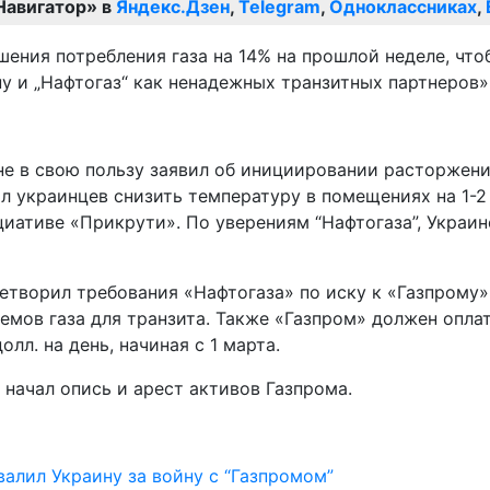
Навигатор» в
Яндекс.Дзен
,
Telegram
,
Одноклассниках
,
ения потребления газа на 14% на прошлой неделе, чт
ну и „Нафтогаз“ как ненадежных транзитных партнеров»
е в свою пользу заявил об инициировании расторжения
ал украинцев снизить температуру в помещениях на 1-2
ативе «Прикрути». По уверениям “Нафтогаза”, Украине
творил требования «Нафтогаза» по иску к «Газпрому»
мов газа для транзита. Также «Газпром» должен оплати
лл. на день, начиная с 1 марта.
начал опись и арест активов Газпрома.
алил Украину за войну с “Газпромом”