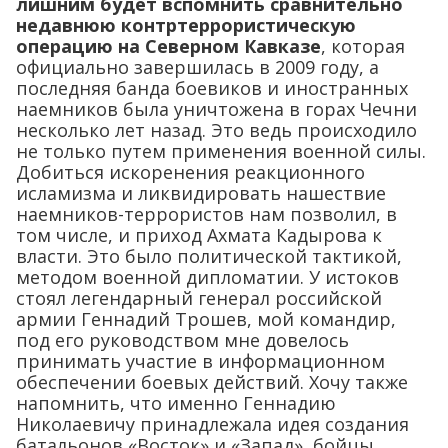
лишним будет вспомнить сравнительно
недавнюю контртеррористическую
операцию на Северном Кавказе
, которая
официально завершилась в 2009 году, а
последняя банда боевиков и иностранных
наемников была уничтожена в горах Чечни
несколько лет назад. Это ведь происходило
не только путем применения военной силы.
Добиться искоренения реакционного
исламизма и ликвидировать нашествие
наемников-террористов нам позволил, в
том числе, и приход Ахмата Кадырова к
власти. Это было политической тактикой,
методом военной дипломатии. У истоков
стоял легендарный генерал российской
армии Геннадий Трошев, мой командир,
под его руководством мне довелось
принимать участие в информационном
обеспечении боевых действий. Хочу также
напомнить, что именно Геннадию
Николаевичу принадлежала идея создания
батальонов «Восток» и «Запад», бойцы